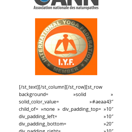
[/st_text][/st_column][/st_row][st_row
background= »solid »
solid_color_value= »#aeaa43″
child_of= »none » div_padding_top= »10″
div_padding_left= »10″
div_padding_bottom= »20″
div_padding_right= »10″