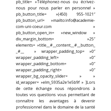
pb_title= »Téléphonez-nous ou écrivez-
nous pour nous parler en personne! »
pb_button_title= »(450) 955-1021″
pb_button_url= »mailto:info@academie-
com-uni-coeur.com »
pb_button_open_in= »new_window »
div_margin_bottom= »25″
elements= »title__#__content__#__button_
_#__ » wrapper_padding_top= »0″
wrapper_padding_left= »0″
wrapper_padding_bottom= »0″
wrapper_padding_right= »0″
wrapper_bg_opacity_slider= » »
id_wrapper= »elm_5935a2e1e5b9f » ]Lors
de cette échange nous répondrons à
toutes vos questions vous permettant de
connaître les avantages à devenir
professionnel dans le domaine de la santé