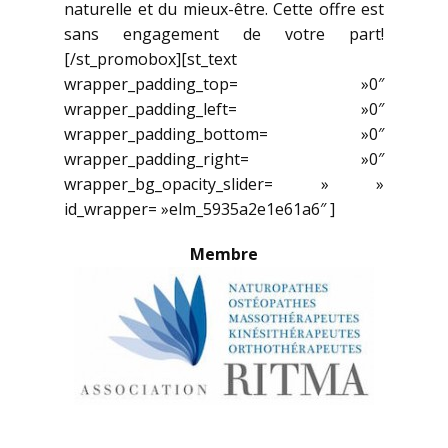
naturelle et du mieux-être. Cette offre est
sans engagement de votre part!
[/st_promobox][st_text
wrapper_padding_top= »0″
wrapper_padding_left= »0″
wrapper_padding_bottom= »0″
wrapper_padding_right= »0″
wrapper_bg_opacity_slider= » »
id_wrapper= »elm_5935a2e1e61a6″ ]
Membre