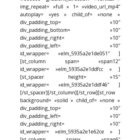
img_repeat= »full » 1= »video_url_mp4″
autoplay= »yes » child_of= »none »
div_padding_top= »10″
div_padding_bottom= »10″
div_padding_right= »10″
div_padding_left= »10″
id_wrapper= »elm_5935a2e1de051″ ]
[st_column span= »span12″
id_wrapper= »elm_5935a2e1ddfcc » ]
[st_spacer height= »15″
id_wrapper= »elm_5935a2e1ddf46″ ]
[/st_spacer][/st_column][/st_row][st_row
background= »solid » child_of= »none »
div_padding_top= »10″
div_padding_left= »10″
div_padding_right= »10″
id_wrapper= »elm_5935a2e1e62ce » ]
[st_column span= »span6″