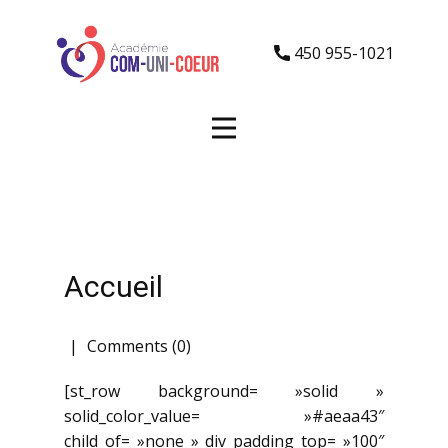
450 955-1021
Accueil
Comments (0)
[st_row background= »solid »
solid_color_value= »#aeaa43″
child_of= »none » div_padding_top= »100″