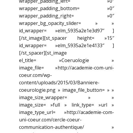
wrapper_padding_left= »0″
wrapper_padding_bottom= »0″
wrapper_padding_right= »0″
wrapper_bg_opacity_slider= » »
id_wrapper= »elm_5935a2e1e3d97″ ]
[/st_image][st_spacer height= »15″
id_wrapper= »elm_5935a2e1e4133″ ]
[/st_spacer][st_image
el_title= »Coeruologie »
image_file= »http://academie-com-uni-
coeur.com/wp-
content/uploads/2015/03/Banniere-
coeurologie.png » image_file_button= » »
image_size_wrapper= » »
image_size= »full » link_type= »url »
image_type_url= »http://academie-com-
uni-coeur.com/cercle-coeur-
communication-authentique/ »