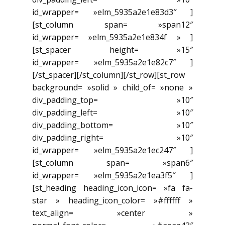
id_wrapper= »elm_5935a2e1e83d3″ ]
[st_column span= »span12″
id_wrapper= »elm_5935a2e1e834f » ]
[st_spacer height= »15″
id_wrapper= »elm_5935a2e1e82c7″ ]
[/st_spacer][/st_column][/st_row][st_row
background= »solid » child_of= »none »
div_padding_top= »10″
div_padding_left= »10″
div_padding_bottom= »10″
div_padding_right= »10″
id_wrapper= »elm_5935a2e1ec247″ ]
[st_column span= »span6″
id_wrapper= »elm_5935a2e1ea3f5″ ]
[st_heading heading_icon_icon= »fa fa-
star » heading_icon_color= »#ffffff »
text_align= »center »