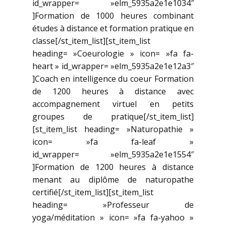
id_wrapper= »elm_5935a2e1e1034″
]Formation de 1000 heures combinant
études à distance et formation pratique en
classe[/st_item_list][st_item_list
heading= »Coeurologie » icon= »fa fa-
heart » id_wrapper= »elm_5935a2e1e12a3″
]Coach en intelligence du coeur Formation
de 1200 heures à distance avec
accompagnement virtuel en petits
groupes de pratique[/st_item_list]
[st_item_list heading= »Naturopathie »
icon= »fa fa-leaf »
id_wrapper= »elm_5935a2e1e1554″
]Formation de 1200 heures à distance
menant au diplôme de naturopathe
certifié[/st_item_list][st_item_list
heading= »Professeur de
yoga/méditation » icon= »fa fa-yahoo »