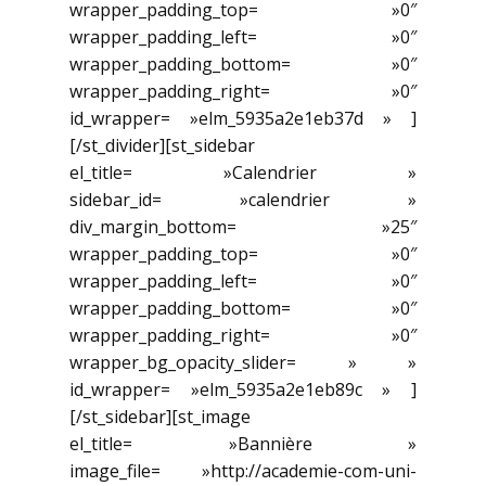
wrapper_padding_top= »0″
wrapper_padding_left= »0″
wrapper_padding_bottom= »0″
wrapper_padding_right= »0″
id_wrapper= »elm_5935a2e1eb37d » ]
[/st_divider][st_sidebar
el_title= »Calendrier »
sidebar_id= »calendrier »
div_margin_bottom= »25″
wrapper_padding_top= »0″
wrapper_padding_left= »0″
wrapper_padding_bottom= »0″
wrapper_padding_right= »0″
wrapper_bg_opacity_slider= » »
id_wrapper= »elm_5935a2e1eb89c » ]
[/st_sidebar][st_image
el_title= »Bannière »
image_file= »http://academie-com-uni-