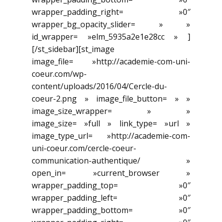
wrapper_padding_right= »0″
wrapper_bg_opacity_slider= » »
id_wrapper= »elm_5935a2e1e28cc » ]
[/st_sidebar][st_image
image_file= »http://academie-com-uni-
coeur.com/wp-
content/uploads/2016/04/Cercle-du-
coeur-2.png » image_file_button= » »
image_size_wrapper= » »
image_size= »full » link_type= »url »
image_type_url= »http://academie-com-
uni-coeur.com/cercle-coeur-
communication-authentique/ »
open_in= »current_browser »
wrapper_padding_top= »0″
wrapper_padding_left= »0″
wrapper_padding_bottom= »0″