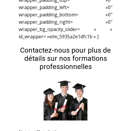
wrapper_padding_top= »0″
wrapper_padding_left= »0″
wrapper_padding_bottom= »0″
wrapper_padding_right= »0″
wrapper_bg_opacity_slider= » »
id_wrapper= »elm_5935a2e1dfc1b » ]
Contactez-nous pour plus de
détails sur nos formations
professionnelles