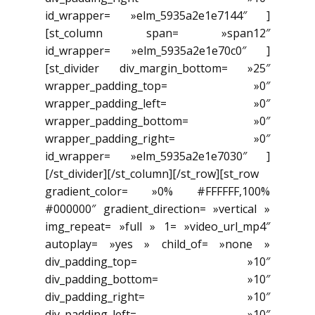
id_wrapper= »elm_5935a2e1e7144″ ]
[st_column span= »span12″
id_wrapper= »elm_5935a2e1e70c0″ ]
[st_divider div_margin_bottom= »25″
wrapper_padding_top= »0″
wrapper_padding_left= »0″
wrapper_padding_bottom= »0″
wrapper_padding_right= »0″
id_wrapper= »elm_5935a2e1e7030″ ]
[/st_divider][/st_column][/st_row][st_row
gradient_color= »0% #FFFFFF,100%
#000000″ gradient_direction= »vertical »
img_repeat= »full » 1= »video_url_mp4″
autoplay= »yes » child_of= »none »
div_padding_top= »10″
div_padding_bottom= »10″
div_padding_right= »10″
div_padding_left= »10″