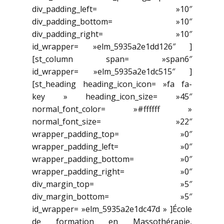
div_padding_left= »10″
div_padding_bottom= »10″
div_padding_right= »10″
id_wrapper= »elm_5935a2e1dd126″ ]
[st_column span= »span6″
id_wrapper= »elm_5935a2e1dc515″ ]
[st_heading heading_icon_icon= »fa fa-
key » heading_icon_size= »45″
normal_font_color= »#ffffff »
normal_font_size= »22″
wrapper_padding_top= »0″
wrapper_padding_left= »0″
wrapper_padding_bottom= »0″
wrapper_padding_right= »0″
div_margin_top= »5″
div_margin_bottom= »5″
id_wrapper= »elm_5935a2e1dc47d » ]École
de formation en Massothérapie,