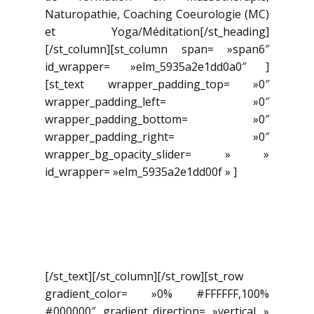
Naturopathie, Coaching Coeurologie (MC)
et Yoga/Méditation[/st_heading]
[/st_column][st_column span= »span6″
id_wrapper= »elm_5935a2e1dd0a0″ ]
[st_text wrapper_padding_top= »0″
wrapper_padding_left= »0″
wrapper_padding_bottom= »0″
wrapper_padding_right= »0″
wrapper_bg_opacity_slider= » »
id_wrapper= »elm_5935a2e1dd00f » ]
Pour nous joindre: (450) 955-
1021 – info@academie-com-
uni-coeur.com
[/st_text][/st_column][/st_row][st_row
gradient_color= »0% #FFFFFF,100%
#000000″ gradient_direction= »vertical »