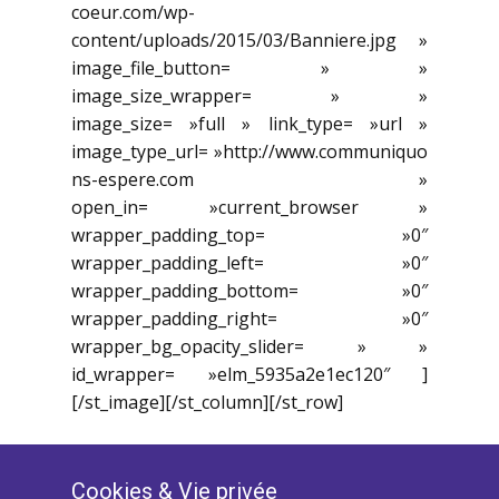
coeur.com/wp-
content/uploads/2015/03/Banniere.jpg »
image_file_button= » »
image_size_wrapper= » »
image_size= »full » link_type= »url »
image_type_url= »http://www.communiquo
ns-espere.com »
open_in= »current_browser »
wrapper_padding_top= »0″
wrapper_padding_left= »0″
wrapper_padding_bottom= »0″
wrapper_padding_right= »0″
wrapper_bg_opacity_slider= » »
id_wrapper= »elm_5935a2e1ec120″ ]
[/st_image][/st_column][/st_row]
Cookies ​& Vie privée