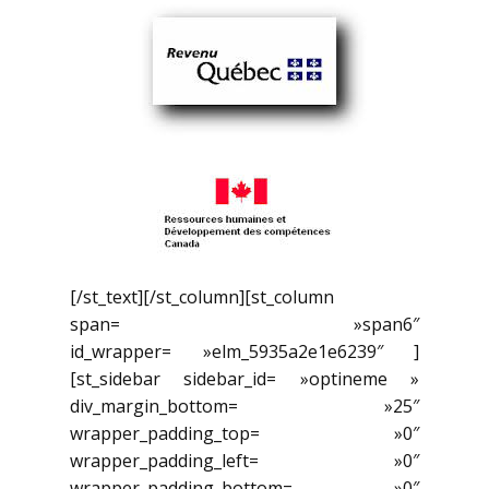
[/st_text][/st_column][st_column
span= »span6″
id_wrapper= »elm_5935a2e1e6239″ ]
[st_sidebar sidebar_id= »optineme »
div_margin_bottom= »25″
wrapper_padding_top= »0″
wrapper_padding_left= »0″
wrapper_padding_bottom= »0″