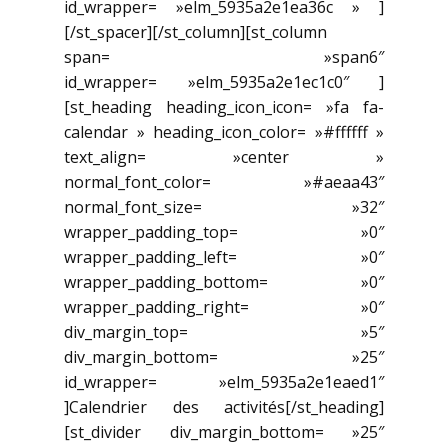
id_wrapper= »elm_5935a2e1ea36c » ]
[/st_spacer][/st_column][st_column
span= »span6″
id_wrapper= »elm_5935a2e1ec1c0″ ]
[st_heading heading_icon_icon= »fa fa-
calendar » heading_icon_color= »#ffffff »
text_align= »center »
normal_font_color= »#aeaa43″
normal_font_size= »32″
wrapper_padding_top= »0″
wrapper_padding_left= »0″
wrapper_padding_bottom= »0″
wrapper_padding_right= »0″
div_margin_top= »5″
div_margin_bottom= »25″
id_wrapper= »elm_5935a2e1eaed1″
]Calendrier des activités[/st_heading]
[st_divider div_margin_bottom= »25″