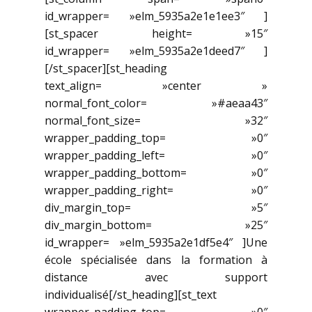
id_wrapper= »elm_5935a2e1e1ee3″ ]
[st_spacer height= »15″
id_wrapper= »elm_5935a2e1deed7″ ]
[/st_spacer][st_heading
text_align= »center »
normal_font_color= »#aeaa43″
normal_font_size= »32″
wrapper_padding_top= »0″
wrapper_padding_left= »0″
wrapper_padding_bottom= »0″
wrapper_padding_right= »0″
div_margin_top= »5″
div_margin_bottom= »25″
id_wrapper= »elm_5935a2e1df5e4″ ]Une
école spécialisée dans la formation à
distance avec support
individualisé[/st_heading][st_text