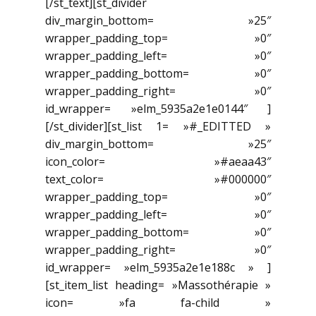
[/st_text][st_divider
div_margin_bottom= »25″
wrapper_padding_top= »0″
wrapper_padding_left= »0″
wrapper_padding_bottom= »0″
wrapper_padding_right= »0″
id_wrapper= »elm_5935a2e1e0144″ ]
[/st_divider][st_list 1= »#_EDITTED »
div_margin_bottom= »25″
icon_color= »#aeaa43″
text_color= »#000000″
wrapper_padding_top= »0″
wrapper_padding_left= »0″
wrapper_padding_bottom= »0″
wrapper_padding_right= »0″
id_wrapper= »elm_5935a2e1e188c » ]
[st_item_list heading= »Massothérapie »
icon= »fa fa-child »