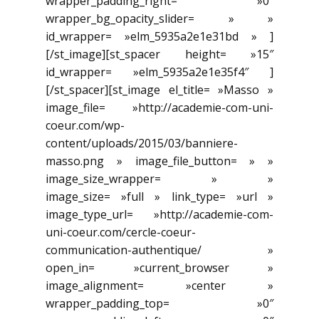
wrapper_padding_right= »0″
wrapper_bg_opacity_slider= » »
id_wrapper= »elm_5935a2e1e31bd » ]
[/st_image][st_spacer height= »15″
id_wrapper= »elm_5935a2e1e35f4″ ]
[/st_spacer][st_image el_title= »Masso »
image_file= »http://academie-com-uni-
coeur.com/wp-
content/uploads/2015/03/banniere-
masso.png » image_file_button= » »
image_size_wrapper= » »
image_size= »full » link_type= »url »
image_type_url= »http://academie-com-
uni-coeur.com/cercle-coeur-
communication-authentique/ »
open_in= »current_browser »
image_alignment= »center »
wrapper_padding_top= »0″