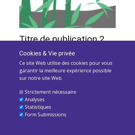
Titre de publication 2
Cookies ​& Vie privée
mai 12, 2026
Food
Ce site Web utilise des cookies pour vous
Exemple de texte court. Lorem ipsum
garantir la meilleure expérience possible
dolor sit amet.
sur notre site Web.
Strictement nécessaire
Analyses
Statistiques
Form Submissions
Copyright 2025 - Yves Mayer-Académie Com-Uni-