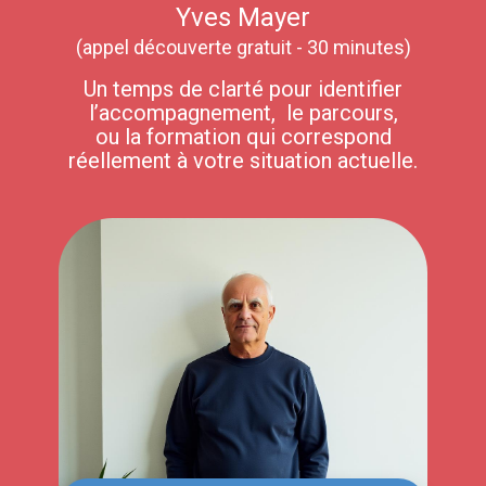
Yves Mayer
(appel découverte gratuit - 30 minutes)
Un temps de clarté pour identifier
l’accompagnement, le parcours,
ou la formation qui correspond
réellement à votre situation actuelle.