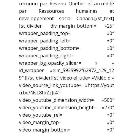
reconnu par Revenu Québec et accrédité
par Ressources humaines et
développement social Canada.[/st_text]
[st_divider div_margin_bottom= »25″
wrapper_padding_top= »0″
wrapper_padding_left= »0″
wrapper_padding_bottom= »0″
wrapper_padding_right= »0″
wrapper_bg_opacity_slider= » »
id_wrapper= »elm_5935992f62972_129_12
9″ ][/st_divider][st_video el_title= »Vidéo d »
video_source_link_youtube= »https://yout
u.be/NsL8IpZzJt4″
video_youtube_dimension_width= »500″
video_youtube_dimension_height= »270″
video_youtube_rel= »0″
video_margin_top= »0″
video_margin_bottom= »0″