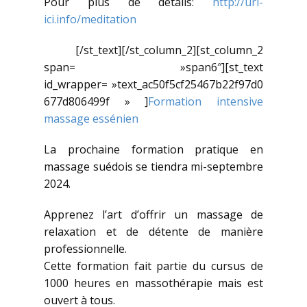
Pour plus de détails:
http://url-
ici.info/meditation
[/st_text][/st_column_2][st_column_2
span= »span6″][st_text
id_wrapper= »text_ac50f5cf25467b22f97d0
677d806499f » ]
Formation intensive
massage essénien
La prochaine formation pratique en
massage suédois se tiendra mi-septembre
2024.
Apprenez l’art d’offrir un massage de
relaxation et de détente de manière
professionnelle.
Cette formation fait partie du cursus de
1000 heures en massothérapie mais est
ouvert à tous.