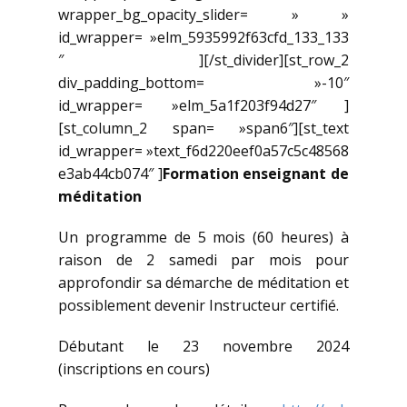
wrapper_bg_opacity_slider= » »
id_wrapper= »elm_5935992f63cfd_133_133
″ ][/st_divider][st_row_2
div_padding_bottom= »-10″
id_wrapper= »elm_5a1f203f94d27″ ]
[st_column_2 span= »span6″][st_text
id_wrapper= »text_f6d220eef0a57c5c48568
e3ab44cb074″ ]
Formation enseignant de
méditation
Un programme de 5 mois (60 heures) à
raison de 2 samedi par mois pour
approfondir sa démarche de méditation et
possiblement devenir Instructeur certifié.
Débutant le 23 novembre 2024
(inscriptions en cours)