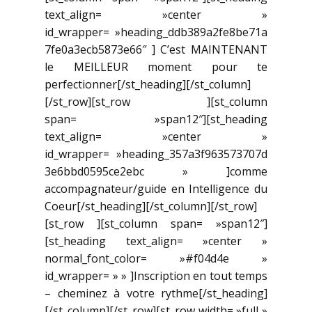
text_align= »center »
id_wrapper= »heading_ddb389a2fe8be71a
7fe0a3ecb5873e66″ ] C’est MAINTENANT
le MEILLEUR moment pour te
perfectionner[/st_heading][/st_column]
[/st_row][st_row ][st_column
span= »span12″][st_heading
text_align= »center »
id_wrapper= »heading_357a3f963573707d
3e6bbd0595ce2ebc » ]comme
accompagnateur/guide en Intelligence du
Coeur[/st_heading][/st_column][/st_row]
[st_row ][st_column span= »span12″]
[st_heading text_align= »center »
normal_font_color= »#f04d4e »
id_wrapper= » » ]Inscription en tout temps
– cheminez à votre rythme[/st_heading]
[/st_column][/st_row][st_row width= »full »