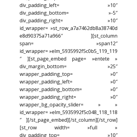
div_padding_left= »10″
div_padding_bottom= »-5″
div_padding_right= »10″
id_wrapper= »st_row_a7a7462db8a38740d
e8d90375a71a966″ ][st_column
span= »span12″
id_wrapper= »elm_5935992f5c0b5_119_119
″ ][st_page_embed page= »entete »
div_margin_bottom= »25″
wrapper_padding_top= »0″
wrapper_padding_left= »0″
wrapper_padding_bottom= »0″
wrapper_padding_right= »0″
wrapper_bg_opacity_slider= » »
id_wrapper= »elm_5935992f5c048_118_118
″ ][/st_page_embed][/st_column][/st_row]
[st_row width= »full »
div_padding_top= »10″