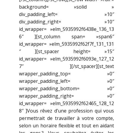
background= »solid »
div_padding_left= »10″
div_padding_right= »10″
id_wrapper= »elm_5935992f6438e_136_13
6″ ][st_column span= »span6″
id_wrapper= »elm_5935992f62f7f_131_131
″ ][st_spacer height= »15″
id_wrapper= »elm_5935992f6093e_127_12
7″ ][/st_spacer][st_text
wrapper_padding_top= »0″
wrapper_padding_left= »0″
wrapper_padding_bottom= »0″
wrapper_padding_right= »0″
id_wrapper= »elm_5935992f62465_128_12
8″ ]Vous rêvez d’une profession qui vous
permettrait de travailler à votre compte,
selon un horaire flexible et tout en aidant