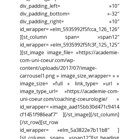
div_padding_left= »10″
div_padding_bottom= »-32″
div_padding_right= »10″
id_wrapper= »elm_5935992f5fcca_126_126″
][st_column span= »span12″
id_wrapper= »elm_5935992f5fc3f_125_125″
][st_image image_file= »https://academie-
com-uni-coeur.com/wp-
content/uploads/2017/07/image-
carrousel1.png » image_size_wrapper= » »
image_size= »full » link_type= »url »
image_type_url= »https://academie-com-
uni-coeur.com/coaching-coeurologie/ »
id_wrapper= »image_aad15bb30d471c9414
cf1451f986eaf7″ ][/st_image][/st_column]
[/st_row][st_row
id_wrapper= »elm_5a3822e7b11b8″ ]
[st_column span= »span12″][st_heading