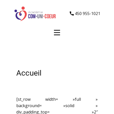
450 955-1021
Accueil
[st_row width= »full »
background= »solid »
div_padding_top= »2″