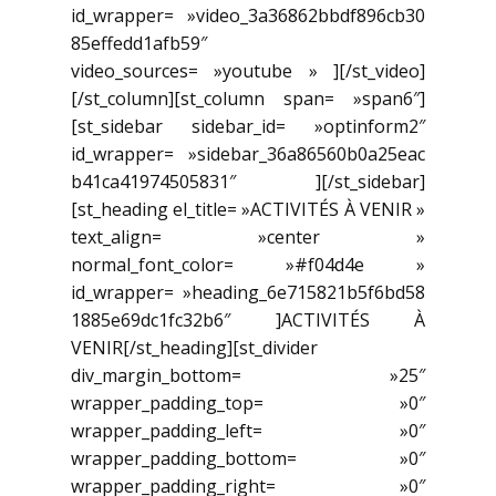
id_wrapper= »video_3a36862bbdf896cb30
85effedd1afb59″
video_sources= »youtube » ][/st_video]
[/st_column][st_column span= »span6″]
[st_sidebar sidebar_id= »optinform2″
id_wrapper= »sidebar_36a86560b0a25eac
b41ca41974505831″ ][/st_sidebar]
[st_heading el_title= »ACTIVITÉS À VENIR »
text_align= »center »
normal_font_color= »#f04d4e »
id_wrapper= »heading_6e715821b5f6bd58
1885e69dc1fc32b6″ ]ACTIVITÉS À
VENIR[/st_heading][st_divider
div_margin_bottom= »25″
wrapper_padding_top= »0″
wrapper_padding_left= »0″
wrapper_padding_bottom= »0″
wrapper_padding_right= »0″